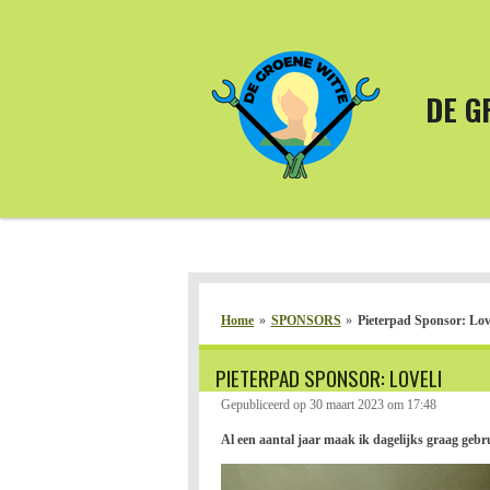
Ga
direct
naar
de
DE G
hoofdinhoud
Home
»
SPONSORS
»
Pieterpad Sponsor: Lov
PIETERPAD SPONSOR: LOVELI
Gepubliceerd op 30 maart 2023 om 17:48
Al een aantal jaar maak ik dagelijks graag ge